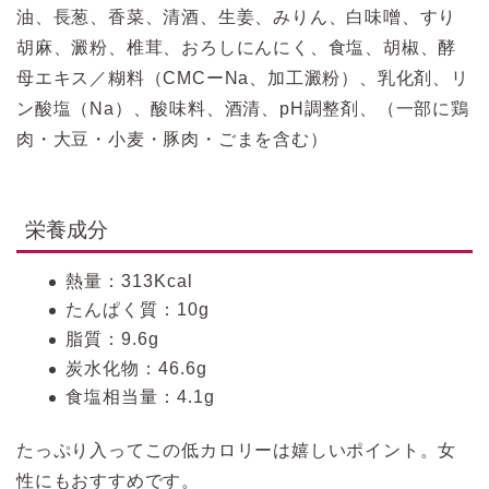
油、長葱、香菜、清酒、生姜、みりん、白味噌、すり
胡麻、澱粉、椎茸、おろしにんにく、食塩、胡椒、酵
母エキス／糊料（CMCーNa、加工澱粉）、乳化剤、リ
ン酸塩（Na）、酸味料、酒清、pH調整剤、（一部に鶏
肉・大豆・小麦・豚肉・ごまを含む）
栄養成分
熱量：313Kcal
たんぱく質：10g
脂質：9.6g
炭水化物：46.6g
食塩相当量：4.1g
たっぷり入ってこの低カロリーは嬉しいポイント。女
性にもおすすめです。