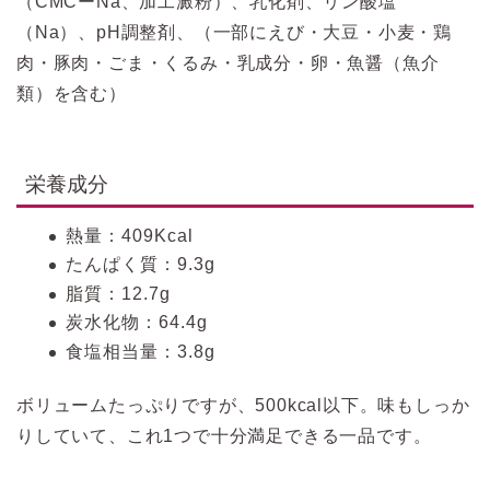
（CMCーNa、加工澱粉）、乳化剤、リン酸塩
（Na）、pH調整剤、（一部にえび・大豆・小麦・鶏
肉・豚肉・ごま・くるみ・乳成分・卵・魚醤（魚介
類）を含む）
栄養成分
熱量：409Kcal
たんぱく質：9.3g
脂質：12.7g
炭水化物：64.4g
食塩相当量：3.8g
ボリュームたっぷりですが、500kcal以下。味もしっか
りしていて、これ1つで十分満足できる一品です。