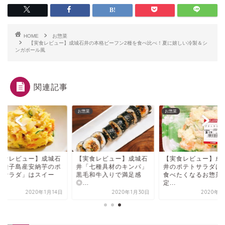
HOME
お惣菜
【実食レビュー】成城石井の本格ビーフン2種を食べ比べ！夏に嬉しい冷製＆シ
ンガポール風
関連記事
菜
お惣菜
お惣菜
実食レビュー】成城石
【実食レビュー】成城石
【実食レビュー】成
「種子島産安納芋のポ
井「七種具材のキンパ」
井のポテトサラダは
トサラダ」はスイー
黒毛和牛入りで満足感
食べたくなるお惣菜
.
◎...
定...
2020年1月14日
2020年1月30日
2020年2