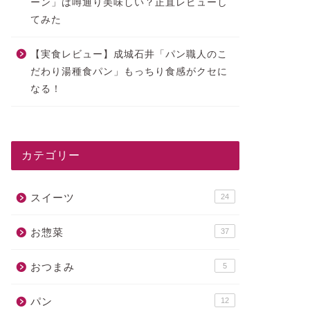
ーン」は噂通り美味しい？正直レビューし
てみた
【実食レビュー】成城石井「パン職人のこ
だわり湯種食パン」もっちり食感がクセに
なる！
カテゴリー
スイーツ
24
お惣菜
37
おつまみ
5
パン
12