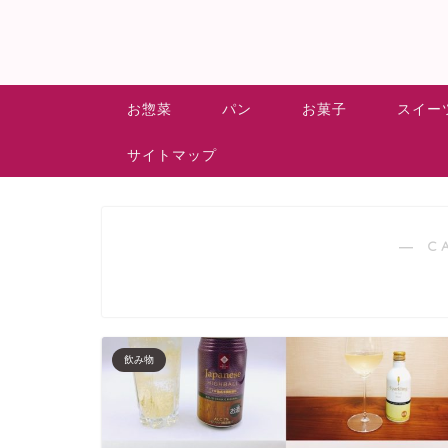
お惣菜
パン
お菓子
スイー
サイトマップ
― C
飲み物