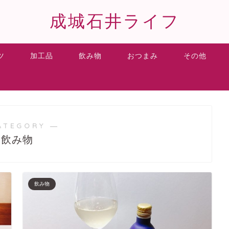
成城石井ライフ
ツ
加工品
飲み物
おつまみ
その他
ATEGORY ―
飲み物
飲み物