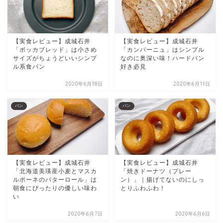
【実食レビュー】成城石井
【実食レビュー】成城石井
「ボッカブレッド」は小さめ
「カンパーニュ」はシンプル
サイズがちょうどいいシンプ
なのに奥深い味！ハードパン
ル系食パン
好き必見
2020年6月18日
2020年6月11日
パン
パン
【実食レビュー】成城石井
【実食レビュー】成城石井
「北海道美瑛産小麦とマスカ
「焼きドーナツ（プレー
ルポーネのバターロール」は
ン）」｜揚げてないのにしっ
朝食にぴったりの優しい味わ
とりふわふわ！
い
2020年6月7日
2020年6月6日