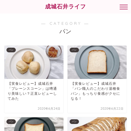
成城石井ライフ
― CATEGORY ―
パン
パン
パン
【実食レビュー】成城石井
【実食レビュー】成城石井
「プレーンスコーン」は噂通
「パン職人のこだわり湯種食
り美味しい？正直レビューし
パン」もっちり食感がクセに
てみた
なる！
2020年6月24日
2020年6月22日
パン
パン