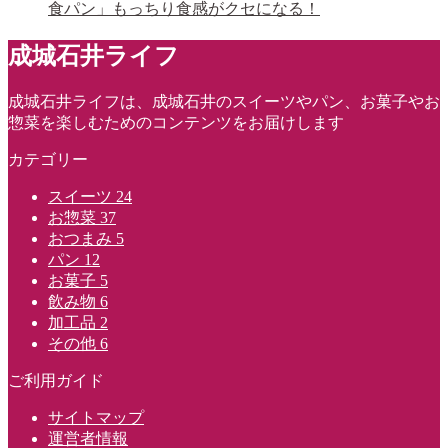
食パン」もっちり食感がクセになる！
成城石井ライフ
成城石井ライフは、成城石井のスイーツやパン、お菓子やお
惣菜を楽しむためのコンテンツをお届けします
カテゴリー
スイーツ
24
お惣菜
37
おつまみ
5
パン
12
お菓子
5
飲み物
6
加工品
2
その他
6
ご利用ガイド
サイトマップ
運営者情報