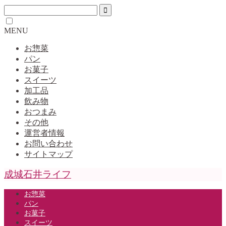
MENU
お惣菜
パン
お菓子
スイーツ
加工品
飲み物
おつまみ
その他
運営者情報
お問い合わせ
サイトマップ
成城石井ライフ
お惣菜
パン
お菓子
スイーツ