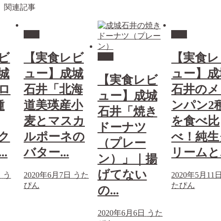
関連記事
パン
パン
ビ
【実食レビ
【実食レ
パン
城
ュー】成城
ュー】成
【実食レビ
ロ
石井「北海
石井のメ
ュー】成城
種
道美瑛産小
ンパン2
石井「焼き
麦とマスカ
を食べ比
ドーナツ
ク
ルポーネの
べ！純生
（プレー
.
バター...
リームと..
ン）」｜揚
げてない
日
う
2020年6月7日
うた
2020年5月11
ぴん
たぴん
の...
2020年6月6日
うた