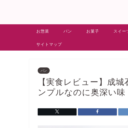
お惣菜
パン
お菓子
スイー
サイトマップ
パン
【実食レビュー】成城
ンプルなのに奥深い味