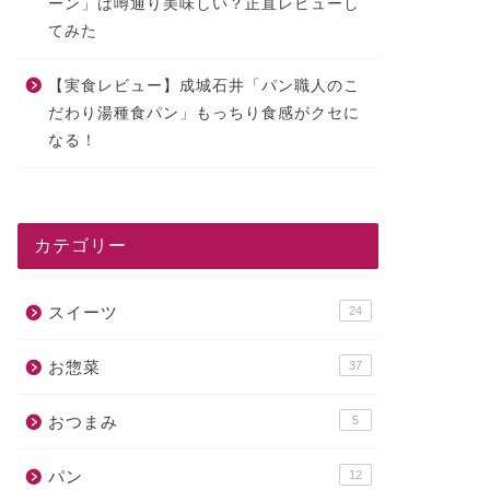
ーン」は噂通り美味しい？正直レビューし
てみた
【実食レビュー】成城石井「パン職人のこ
だわり湯種食パン」もっちり食感がクセに
なる！
カテゴリー
スイーツ
24
お惣菜
37
おつまみ
5
パン
12