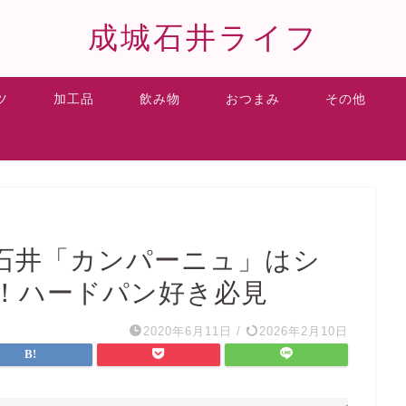
成城石井ライフ
ツ
加工品
飲み物
おつまみ
その他
石井「カンパーニュ」はシ
！ハードパン好き必見
2020年6月11日
/
2026年2月10日