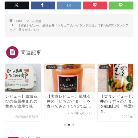
HOME
その他
【実食レビュー】成城石井「トリュフ入りゲランドの塩」で料理がワンランクア
ップ！香りがすごい！
関連記事
他
その他
その他
実食レビュー】成城石
【実食レビュー】成城石
【実食レビュー】成
「えびの高原生まれの
井の「いちごバター」を
井のうずらのたまご
」｜黄身が濃厚で味
食べてみた｜SNSで話...
を徹底比較！特選味
.
＆...
2020年3月22日
2020年5月31日
2020年2