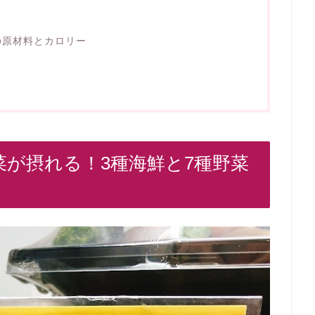
の原材料とカロリー
野菜が摂れる！3種海鮮と7種野菜