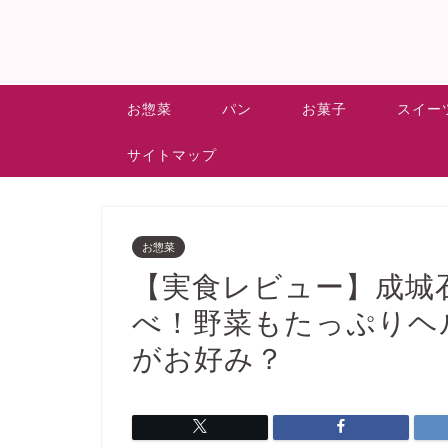
お惣菜
パン
お菓子
スイー
サイトマップ
お惣菜
【実食レビュー】成城
べ！野菜もたっぷりヘ
がお好み？