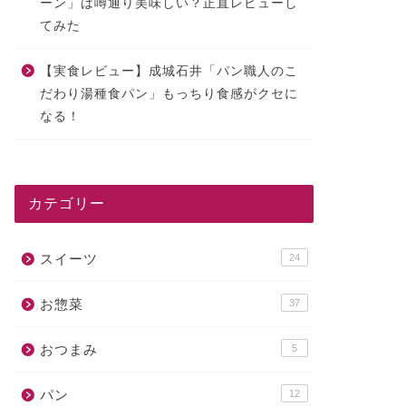
ーン」は噂通り美味しい？正直レビューし
てみた
【実食レビュー】成城石井「パン職人のこ
だわり湯種食パン」もっちり食感がクセに
なる！
カテゴリー
スイーツ
24
お惣菜
37
おつまみ
5
パン
12