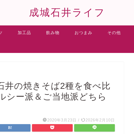
成城石井ライフ
ツ
加工品
飲み物
おつまみ
その他
石井の焼きそば2種を食べ比
ルシー派＆ご当地派どちら
2020年3月23日
/
2026年2月10日