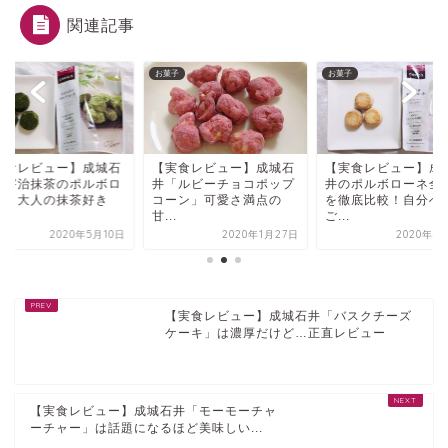
関連記事
子
お菓子
お菓子
実食レビュー】成城石
【実食レビュー】成城石
【実食レビュー】成
「宇治抹茶のポルボロ
井「ルビーチョコポップ
井のポルボローネ全
ネ」大人の抹茶好き
コーン」可愛さ満点の
を徹底比較！自分へ
.
甘...
ご...
2020年5月10日
2020年1月27日
2020年4
【実食レビュー】成城石井「バスクチーズ
ケーキ」は濃厚だけど…正直レビュー
【実食レビュー】成城石井「モーモーチャ
ーチャー」は話題になるほど美味しい...